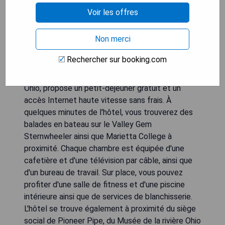
Voir les offres
Non merci
Rechercher sur booking.com
L'hôtel Hampton Inn Marietta, situé à Marietta,
Ohio, propose un petit-déjeuner gratuit et un
accès Internet haute vitesse sans frais. À
quelques minutes de l'hôtel, vous trouverez des
balades en bateau sur le Valley Gem
Sternwheeler ainsi que Marietta College à
proximité. Chaque chambre est équipée d'une
cafetière et d'une télévision par câble, ainsi que
d'un bureau de travail. Sur place, vous pouvez
profiter d'une salle de fitness et d'une piscine
intérieure ainsi que de services de blanchisserie.
L'hôtel se trouve également à proximité du siège
social de Pioneer Pipe, du Musée de la rivière Ohio