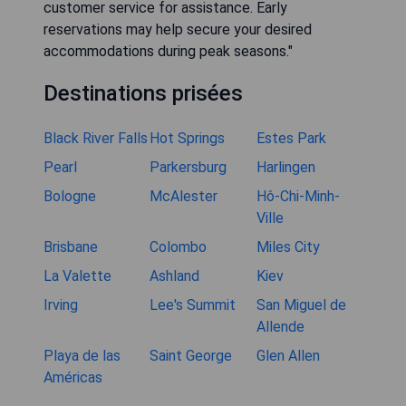
customer service for assistance. Early
reservations may help secure your desired
accommodations during peak seasons."
Destinations prisées
Black River Falls
Hot Springs
Estes Park
Pearl
Parkersburg
Harlingen
Bologne
McAlester
Hô-Chi-Minh-
Ville
Brisbane
Colombo
Miles City
La Valette
Ashland
Kiev
Irving
Lee's Summit
San Miguel de
Allende
Playa de las
Saint George
Glen Allen
Américas