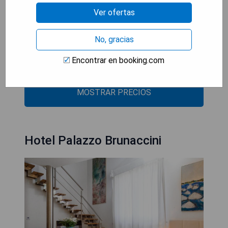
- Ubicación céntrica cerca de atracciones
Ver ofertas
turísticas
- Decoración elegante con muebles antiguos
No, gracias
- Wi-Fi gratuito en todas las habitaciones
- Personal atento que organiza tours y
Encontrar en booking.com
excursiones
MOSTRAR PRECIOS
Hotel Palazzo Brunaccini