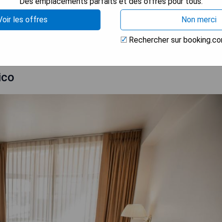
Des emplacements parfaits et des offres pour tous.
Voir les offres
Non merci
 LA DISPONIBILITÉ
Rechercher sur booking.c
ico