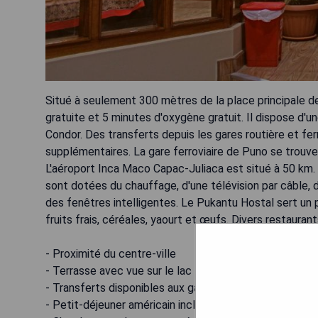
Situé à seulement 300 mètres de la place principale d
gratuite et 5 minutes d'oxygène gratuit. Il dispose d'u
Condor. Des transferts depuis les gares routière et fer
supplémentaires. La gare ferroviaire de Puno se trouve 
L'aéroport Inca Maco Capac-Juliaca est situé à 50 km.
sont dotées du chauffage, d'une télévision par câble, d
des fenêtres intelligentes. Le Pukantu Hostal sert un 
fruits frais, céréales, yaourt et œufs. Divers restauran
- Proximité du centre-ville
- Terrasse avec vue sur le lac Titicaca
- Transferts disponibles aux gares
- Petit-déjeuner américain inclus