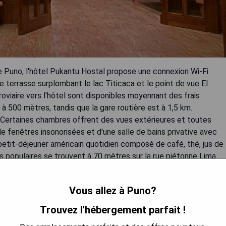
e Puno, l'hôtel Pukantu Hostal propose une connexion Wi-Fi
ne terrasse surplombant le lac Titicaca et le point de vue El
roviaire vers l'hôtel sont disponibles moyennant des frais
à 500 mètres, tandis que la gare routière est à 1,5 km.
 Certaines chambres offrent des vues extérieures et toutes
e fenêtres insonorisées et d'une salle de bains privative avec
petit-déjeuner américain quotidien composé de café, thé, jus de
ts populaires se trouvent à 70 mètres sur la rue piétonne Lima.
Vous allez à Puno?
Trouvez l'hébergement parfait !